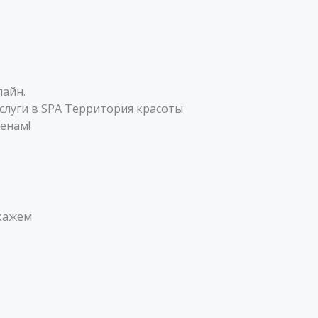
лайн.
услуги в SPA Территория красоты
ценам!
скажем