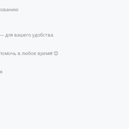
асованию
— для вашего удобства.
 помочь в любое время! 😊
я