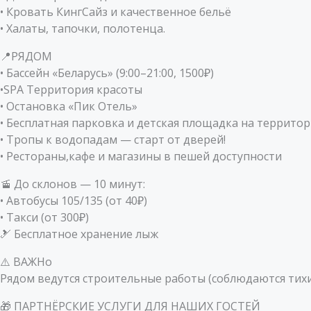
• Кровать КингСайз и качественное бельё
• Халаты, тапочки, полотенца.
📍РЯДОМ
• Бассейн «Беларусь» (9:00–21:00, 1500₽)
•SPA Территория красоты
• Остановка «Пик Отель»
• Бесплатная парковка и детская площадка на террито
• Тропы к водопадам — старт от дверей!
• Рестораны,кафе и магазины в пешей доступности
🚡 До склонов — 10 минут:
• Автобусы 105/135 (от 40₽)
• Такси (от 300₽)
🎿 Бесплатное хранение лыж
⚠️ ВАЖНо
Рядом ведутся строительные работы (соблюдаются тихи
🎁 ПАРТНЁРСКИЕ УСЛУГИ ДЛЯ НАШИХ ГОСТЕЙ