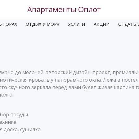
Апартаменты Оплот
В ГОРАХ
ОТДЫХ У МОРЯ
УСЛУГИ
АКЦИИ
ОТДАТЬ 
думано до мелочей: авторский дизайн-проект, премиал
отическая кровать у панорамного окна. Лёжа в постели
то скучного зеркала перед вами будет живая картина г
олго.
абор посуды
техника
ая доска, сушилка