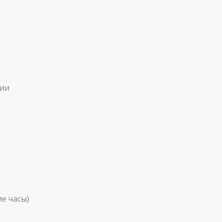
рии
е часы)