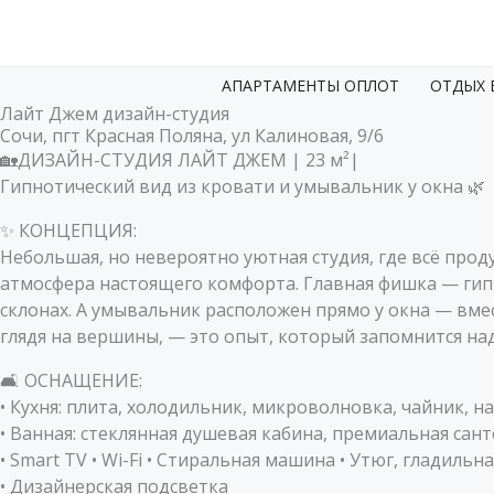
Перейти
к
содержимому
АПАРТАМЕНТЫ ОПЛОТ
ОТДЫХ 
Лайт Джем дизайн-студия
Сочи, пгт Красная Поляна, ул Калиновая, 9/6
🏡ДИЗАЙН-СТУДИЯ ЛАЙТ ДЖЕМ | 23 м²|
Гипнотический вид из кровати и умывальник у окна 🌿
✨ КОНЦЕПЦИЯ:
Небольшая, но невероятно уютная студия, где всё про
атмосфера настоящего комфорта. Главная фишка — гипн
склонах. А умывальник расположен прямо у окна — вмес
глядя на вершины, — это опыт, который запомнится над
🛋️ ОСНАЩЕНИЕ:
• Кухня: плита, холодильник, микроволновка, чайник, н
• Ванная: стеклянная душевая кабина, премиальная сан
• Smart TV • Wi-Fi • Стиральная машина • Утюг, гладильн
• Дизайнерская подсветка