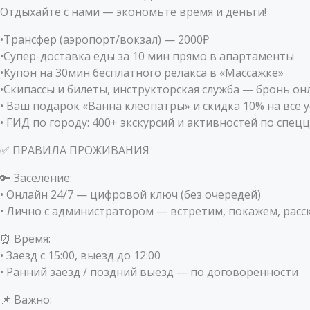
Отдыхайте с нами — экономьте время и деньги!
•Трансфер (аэропорт/вокзал) — 2000₽
•Супер-доставка еды за 10 мин прямо в апартаменты
•Купон на 30мин бесплатного релакса в «Массажке»
•Скипассы и билеты, инструкторская служба — бронь он
• Ваш подарок «Ванна клеопатры» и скидка 10% на все 
• ГИД по городу: 400+ экскурсий и активностей по спец
✅ ПРАВИЛА ПРОЖИВАНИЯ
🔑 Заселение:
• Онлайн 24/7 — цифровой ключ (без очередей)
• Лично с администратором — встретим, покажем, рас
⏰ Время:
• Заезд с 15:00, выезд до 12:00
• Ранний заезд / поздний выезд — по договорённости
📌 Важно: