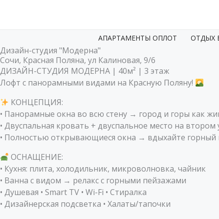
Перейти
к
содержимому
АПАРТАМЕНТЫ ОПЛОТ
ОТДЫХ 
Дизайн-студия "Модерна"
Сочи, Красная Поляна, ул Калиновая, 9/6
ДИЗАЙН-СТУДИЯ МОДЕРНА | 40м² | 3 этаж
Лофт с панорамными видами на Красную Поляну!
КОНЦЕПЦИЯ:
• Панорамные окна во всю стену → город и горы как ж
• Двуспальная кровать + двуспальное место на втором
• Полностью открывающиеся окна → вдыхайте горный 
ОСНАЩЕНИЕ:
• Кухня: плита, холодильник, микроволновка, чайник
• Ванна с видом → релакс с горными пейзажами
• Душевая • Smart TV • Wi-Fi • Стиралка
• Дизайнерская подсветка • Халаты/тапочки