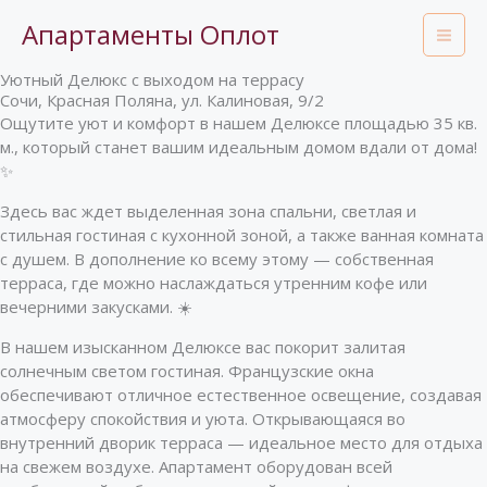
Перейти
Апартаменты Оплот
к
содержимому
Уютный Делюкс с выходом на террасу
Сочи, Красная Поляна, ул. Калиновая, 9/2
Ощутите уют и комфорт в нашем Делюксе площадью 35 кв.
м., который станет вашим идеальным домом вдали от дома!
✨
Здесь вас ждет выделенная зона спальни, светлая и
стильная гостиная с кухонной зоной, а также ванная комната
с душем. В дополнение ко всему этому — собственная
терраса, где можно наслаждаться утренним кофе или
вечерними закусками. ☀️
В нашем изысканном Делюксе вас покорит залитая
солнечным светом гостиная. Французские окна
обеспечивают отличное естественное освещение, создавая
атмосферу спокойствия и уюта. Открывающаяся во
внутренний дворик терраса — идеальное место для отдыха
на свежем воздухе. Апартамент оборудован всей