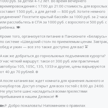
1000 руб. за детей 4-12 лет. Во время вечернего
времяпровождения с 17:00 до 21:00 стоимость для взрослых
составит 1500 руб., а для детей — 800 руб. Хотите немного
уединения? Посетите крытый бассейн за 1000 руб. за 2 часа
или расслабьтесь в СПА за 1000 руб. с взрослого и 500 руб. с
ребенка. 🍽
Кроме того, организуется питание в Пансионате «Беларусь»
по системе «Шведский стол» по приемлемым ценам. Завтрак,
обед и ужин — все это также доступно для вас! 🚖
А как же добраться до горнолыжных подъемников курорта?
У нас чёткий маршрут: такси от 300 руб. или практичные
автобусы 105, 105С, 135, 135Э и другие, цены варьируются
от 40 до 70 рублей. ❄️
А после катания вас ждет комната для хранения лыжного и
сноубортов. Доступ открыт для всех гостей с 8:00 до 24:00.
Не упустите шанс насладиться всеми прелестями
пребывания в нашем Делюксе! 🌟
🏡🎉 Добро пожаловать! Напоминаем о правилах